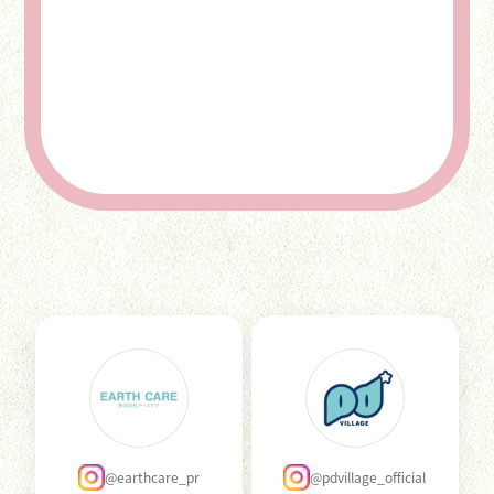
@earthcare_pr
@pdvillage_official