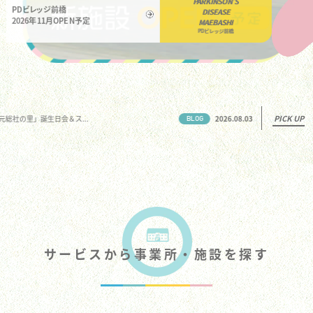
PARKINSON'S
を通じた
一緒に働きませんか
DISEASE
る
「笑顔をつなげる、
パーキンソン病
特化型施設
PICK UP
2026.08.03
「アースケア沼田 利根の里」子ども神輿
BLOG
サービスから事業所・施設を探す