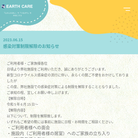
2023.06.15
感染対策制限解除のお知らせ
ご利用者様・ご家族様各位
日頃より弊社施設をご利用いただき、誠にありがとうございます。
新型コロナウイルス感染症の流行に伴い、永らくの間ご不便をおかけしておりま
したが
この度、弊社施設での感染症対策による制限を解除することとなりました。
ご承知の程、宜しくお願い申し上げます。
【解除日時】
令和 5 年 6 月 15 日～
【解除内容】
以下について、制限を解除致します。
いずれもご希望の際には事前に施設に日程・お時間をご相談ください。
・ご利用者様への面会
・施設内（ご利用者様の居室）へのご家族の立ち入り